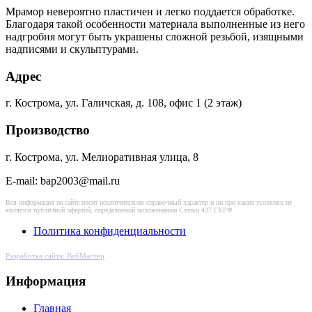
Мрамор невероятно пластичен и легко поддается обработке.
Благодаря такой особенности материала выполненные из него
надгробия могут быть украшены сложной резьбой, изящными
надписями и скульптурами.
Адрес
г. Кострома, ул. Галичская, д. 108, офис 1 (2 этаж)
Производство
г. Кострома, ул. Мелиоративная улица, 8
E-mail: bap2003@mail.ru
Вся информация на сайте носит исключительно справочный характер и ни при каких условиях не
является публичной офертой, определяемой положениями Статьи 437 ГКРФ
Политика конфиденциальности
Разработка сайта: ВебМастер
Информация
Главная