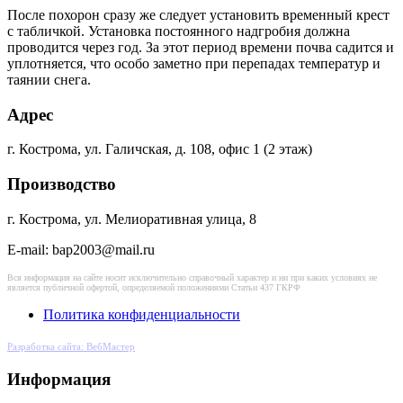
После похорон сразу же следует установить временный крест
с табличкой. Установка постоянного надгробия должна
проводится через год. За этот период времени почва садится и
уплотняется, что особо заметно при перепадах температур и
таянии снега.
Адрес
г. Кострома, ул. Галичская, д. 108, офис 1 (2 этаж)
Производство
г. Кострома, ул. Мелиоративная улица, 8
E-mail: bap2003@mail.ru
Вся информация на сайте носит исключительно справочный характер и ни при каких условиях не
является публичной офертой, определяемой положениями Статьи 437 ГКРФ
Политика конфиденциальности
Разработка сайта: ВебМастер
Информация